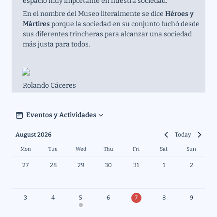
espacio muy importante en nuestra sociedad. 
En el nombre del Museo literalmente se dice 
Héroes y 
Mártires
 porque la sociedad en su conjunto luchó desde 
sus diferentes trincheras para alcanzar una sociedad 
más justa para todos. 
Rolando Cáceres
Eventos y Actividades
August 2026
Today
Mon
Tue
Wed
Thu
Fri
Sat
Sun
27
28
29
30
31
1
2
3
4
5
6
7
8
9